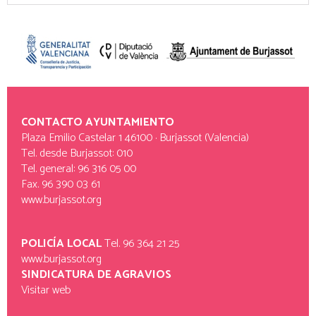
CONTACTO AYUNTAMIENTO
Plaza Emilio Castelar 1 46100 · Burjassot (Valencia)
Tel. desde Burjassot: 010
Tel. general: 96 316 05 00
Fax. 96 390 03 61
www.burjassot.org
POLICÍA LOCAL
Tel. 96 364 21 25
www.burjassot.org
SINDICATURA DE AGRAVIOS
Visitar web